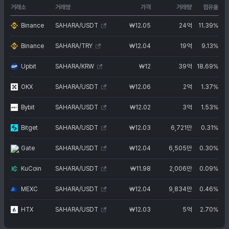
거래소
거래쌍
가격
거래량
점유율
Binance
SAHARA/USDT
₩
12.05
24억
11.39%
Binance
SAHARA/TRY
₩
12.04
19억
9.13%
Upbit
SAHARA/KRW
₩
12
39억
18.69%
OKX
SAHARA/USDT
₩
12.06
2억
1.37%
Bybit
SAHARA/USDT
₩
12.02
3억
1.53%
Bitget
SAHARA/USDT
₩
12.03
6,721만
0.31%
Gate
SAHARA/USDT
₩
12.04
6,505만
0.30%
KuCoin
SAHARA/USDT
₩
11.98
2,006만
0.09%
MEXC
SAHARA/USDT
₩
12.04
9,834만
0.46%
HTX
SAHARA/USDT
₩
12.03
5억
2.70%