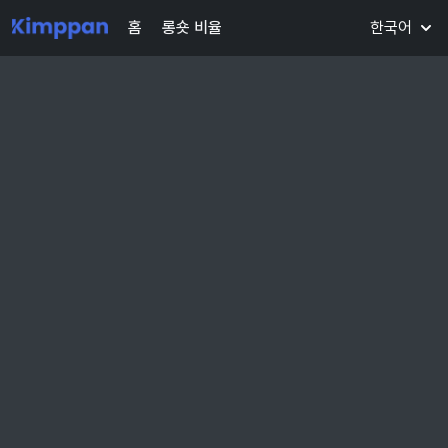
홈
롱숏 비율
한국어