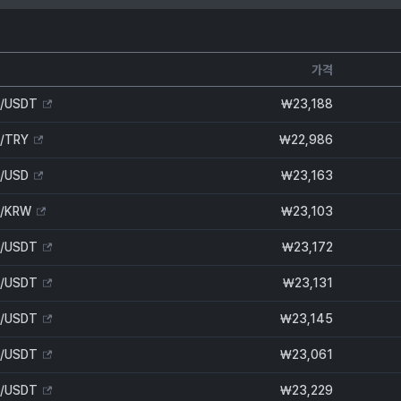
가격
/USDT
₩
23,188
/TRY
₩
22,986
/USD
₩
23,163
/KRW
₩
23,103
/USDT
₩
23,172
/USDT
₩
23,131
/USDT
₩
23,145
/USDT
₩
23,061
/USDT
₩
23,229