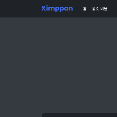
홈
롱숏 비율