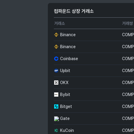
컴파운드 상장 거래소
거래소
거래쌍
Binance
COMP
Binance
COMP
Coinbase
COMP
Upbit
COMP
OKX
COMP
Bybit
COMP
Bitget
COMP
Gate
COMP
KuCoin
COMP