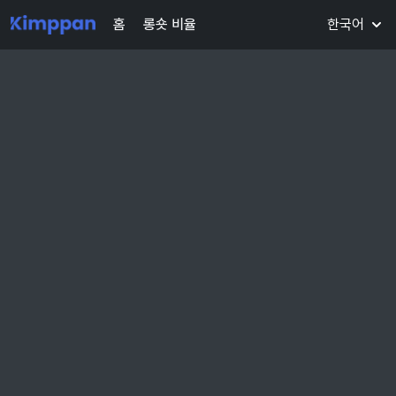
홈
롱숏 비율
한국어