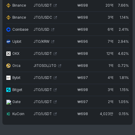
Binance
JTO/USDT
₩
698
20억
7.66%
Binance
JTO/USDC
₩
698
3억
1.14%
Coinbase
JTO/USD
₩
698
6억
2.41%
Upbit
JTO/KRW
₩
696
7억
2.94%
OKX
JTO/USDT
₩
698
12억
4.62%
Orca
JITOSOL/JTO
₩
698
1억
0.72%
Bybit
JTO/USDT
₩
697
4억
1.81%
Bitget
JTO/USDT
₩
698
3억
1.15%
Gate
JTO/USDT
₩
697
2억
1.05%
KuCoin
JTO/USDT
₩
698
4,023만
0.15%