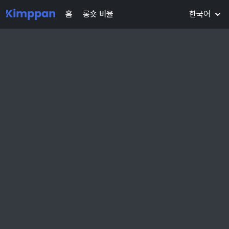
홈
롱숏 비율
한국어