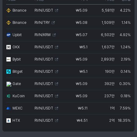
Binance
RVN/USDT
₩
5.09
5,581만
4.22%
Binance
RVN/TRY
₩
5.08
1,509만
1.14%
Upbit
RVN/KRW
₩
5.07
6,502만
4.92%
OKX
RVN/USDT
₩
5.1
1,637만
1.24%
Bybit
RVN/USDT
₩
5.09
2,893만
2.19%
Bitget
RVN/USDT
₩
5.1
190만
0.14%
Gate
RVN/USDT
₩
5.09
392만
0.30%
KuCoin
RVN/USDT
₩
5.09
237만
0.18%
MEXC
RVN/USDT
₩
5.11
1억
7.59%
HTX
RVN/USDT
₩
4.51
2억
18.35%