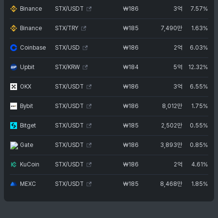
Binance
STX/USDT
₩
186
3억
7.57%
Binance
STX/TRY
₩
185
7,490만
1.63%
Coinbase
STX/USD
₩
186
2억
6.03%
Upbit
STX/KRW
₩
184
5억
12.32%
OKX
STX/USDT
₩
186
3억
6.55%
Bybit
STX/USDT
₩
186
8,012만
1.75%
Bitget
STX/USDT
₩
185
2,502만
0.55%
Gate
STX/USDT
₩
186
3,893만
0.85%
KuCoin
STX/USDT
₩
186
2억
4.61%
MEXC
STX/USDT
₩
185
8,468만
1.85%