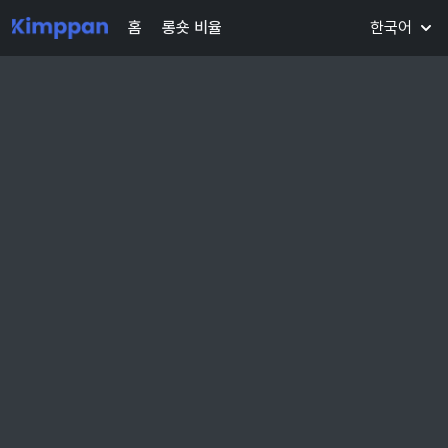
홈
롱숏 비율
한국어