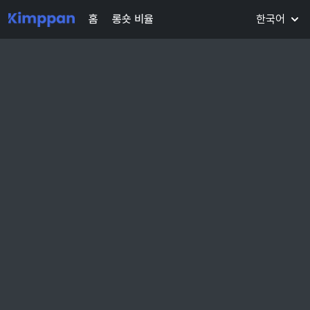
홈
롱숏 비율
한국어