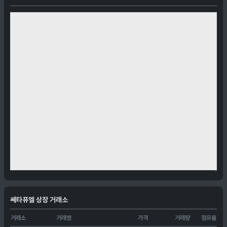
쎄타퓨엘 상장 거래소
거래소
거래쌍
가격
거래량
점유율