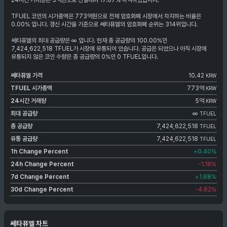
24시간 거래량은 5억원으로 전일대비 17.87% 하락하였습니다.
TFUEL 코인의 시가총액은 773억원으로 전체 암호화폐 시장에서 차지하는 비율은
0.00% 입니다. 갱신 시간을 기준으로 쎄타퓨엘의 암호화폐 순위는 314위입니다.
쎄타퓨엘의 최대 공급량은 ∞ 입니다. 현재 총 공급량의 100.00%인
7,424,622,518 TFUEL가 시장에 유통되어 있습니다. 공급은 되었으나 아직 시장에
유통되지 않은 코인 수량은 총 공급량의 0%인 0 TFUEL입니다.
쎄타퓨엘
가격
10.42
KRW
TFUEL
시가총액
773억
KRW
24시간 거래량
5억
KRW
최대 공급량
∞
TFUEL
총 공급량
7,424,622,518
TFUEL
유통 공급량
7,424,622,518
TFUEL
1h Change Percent
+0.40
%
24h Change Percent
-1.18
%
7d Change Percent
+1.68
%
30d Change Percent
-4.62
%
쎄타퓨엘 차트