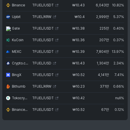
Binance
TFUEL/USDT
₩
10.43
6,043만
10.82%
Upbit
TFUEL/KRW
₩
10.4
2,999만
5.37%
Gate
TFUEL/USDT
₩
10.38
225만
0.40%
KuCoin
TFUEL/USDT
₩
10.36
207만
0.37%
MEXC
TFUEL/USDT
₩
10.39
7,804만
13.97%
Crypto.com Exchange
TFUEL/USD
₩
10.43
1,304만
2.34%
BingX
TFUEL/USDT
₩
10.52
4,141만
7.41%
Bithumb
TFUEL/KRW
₩
10.23
371만
0.66%
Tokocrypto
TFUEL/USDT
₩
10.42
null%
Binance.US
TFUEL/USDT
₩
10.52
67만
0.12%