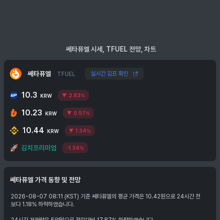
쎄타퓨엘 시세, TFUEL 전망, 차트
쎄타퓨엘
실시간 김프 확인
TFUEL
10.3
2.83%
KRW
10.23
0.97%
KRW
10.44
1.34%
KRW
🚀
김치프리미엄
-1.34%
쎄타퓨엘
가격 동향 및 전망
2026-08-07 08:11 (KST) 기준 쎄타퓨엘의 평균 가격은 10.42원으로 24시간 전
보다 1.18% 하락하였습니다.