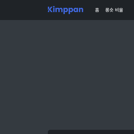
홈
롱숏 비율