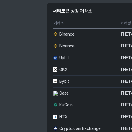
쎄타토큰 상장 거래소
거래소
거래쌍
Binance
THET
Binance
THET
Upbit
THET
OKX
THET
Bybit
THET
Gate
THET
KuCoin
THET
HTX
THET
Crypto.com Exchange
THET