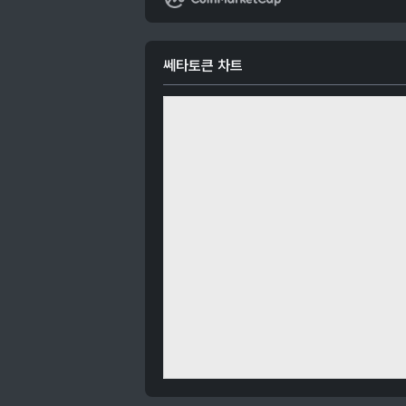
쎄타토큰 차트