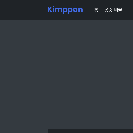
홈
롱숏 비율