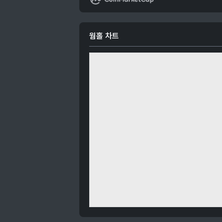
웜홀 차트