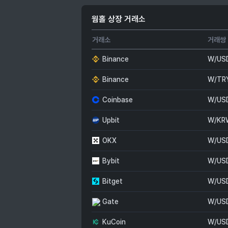
웜홀 상장 거래소
거래소
거래쌍
Binance
W/US
Binance
W/TR
Coinbase
W/US
Upbit
W/KR
OKX
W/US
Bybit
W/US
Bitget
W/US
Gate
W/US
KuCoin
W/US